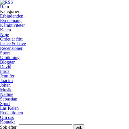
Hem
Kategorier
Erbjudanden
Evenemang
Kåraktiviteter
Kelen
Nöje
Ordet är fritt
Peace & Love
Recensioner
Sport
Utbildning
Bloggar
David
Frida
Jennifer
Joacim
Johan
Musik
Nadine
Sebastian
Sport
Läs Kelen
Redaktionen
Om oss
Kontakt
Sök efter: