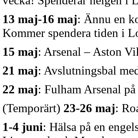
vecka! Spenderar helgen i 
13 maj-16 maj
: Ännu en k
Kommer spendera tiden i L
15 maj
: Arsenal – Aston Vi
21 maj
: Avslutningsbal me
22 maj
: Fulham Arsenal på
(Temporärt)
23-26 maj
: Ro
1-4 juni
: Hälsa på en engel